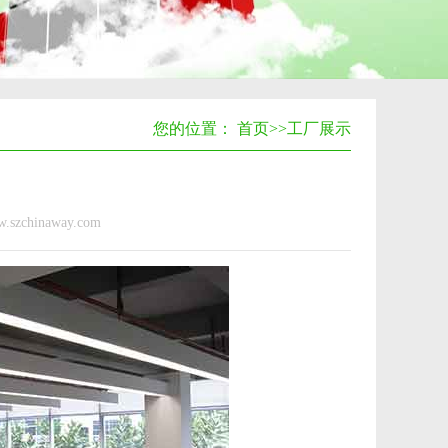
您的位置：
首页
>>
工厂展示
.szchinaway.com