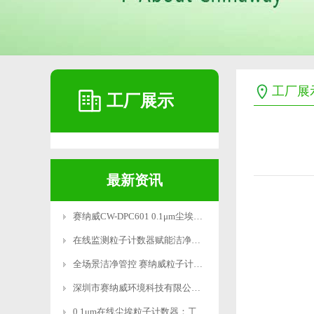
工厂展
工厂展示
最新资讯
赛纳威CW-DPC601 0.1μm尘埃粒子计数器获双权威认证
在线监测粒子计数器赋能洁净车间智能管控
全场景洁净管控 赛纳威粒子计数器覆盖半导体 / 锂电 / 医药 / 航空航天全行业
深圳市赛纳威环境科技有限公司携创新产品 “0.1um在线尘埃粒子计数器” 闪耀 2025 亚太洁净展
0.1μm在线尘埃粒子计数器：工业级精密监测新标杆