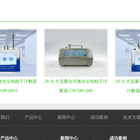
式激光尘埃粒子计数器
28.3L大流量台式激光尘埃粒子计
28.3L大
OPC601S
数器 CW-DPC600
计数器 
于我们
产品中心
新闻中心
成功案例
技术文
产品中心
新闻中心
成功案例