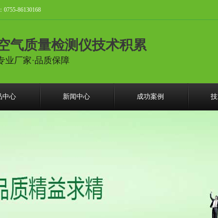
-86130168
空气质量检测仪技术积累
专业厂家·品质保障
品中心
新闻中心
成功案例
技