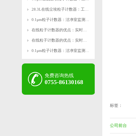
28.3L在线尘埃粒子计数器：工业级精准监测，智能操作
0.1μm粒子计数器：洁净室监测的精密利器
在线粒子计数器的优点：实时监测，精准高效
在线粒子计数器的优点：实时监测，精准高效
0.1μm粒子计数器：洁净室监测的精密利器
免费咨询热线
0755-86130168
标签：
公司前台